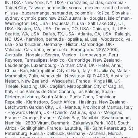
IN, USA · New York, NY, USA · manizales, caldas, colombia ·
Taipei City, Taiwan · hermosillo, sonora, mexico · saddle brook,
nj, usa · bucaramanga, santander, colombia · Košice, Slovakia ·
sydney olympic park nsw 2127, australia · douglas, isle of man ·
Washington, DC, USA · tequesta, fl, usa · Salt Lake City, UT,
USA · Boston, MA, USA · Denver, CO, USA · Chicago, IL, USA ·
Seattle, WA, USA · Dallas, TX, USA · Atlanta, GA, USA · Raleigh,
NC, USA · hamilton, bermuda · opelika, al, usa · woodstock, va,
usa · Saarbrücken, Germany · Histon, Cambridge, UK ·
Valencia, Carabobo, Venezuela · Barangaroo NSW 2000,
Australia · Nogales, Sonora, Mexico · Lambayeque, Peru ·
Reynosa, Tamaulipas, Mexico · Cambridge, New Zealand ·
Leudelange, Luxembourg · Witham CM8, UK · Hefei, Anhui,
China · Bari, Metropolitan City of Bari, Italy · St Julian's, Malta ·
Maracaibo, Zulia, Venezuela · Newstead QLD 4006, Australia ·
Nelson, New Zealand · Wasquehal, France · Kings Hill, UK ·
Theale, Reading, UK · Cagliari, Metropolitan City of Cagliari,
Italy · Las Palmas de Gran Canaria, Las Palmas, Spain ·
Pietermaritzburg, South Africa · Punta Cana, Dominican
Republic · Klerksdorp, South Africa · Hastings, New Zealand ·
Letchworth Garden City, UK · Mantua, Province of Mantua, Italy
· Haywards Heath, UK · Oviedo, Asturias, Spain · Mérignac,
France · Orange, France · Walvis Bay, Namibia · Swakopmund,
Namibia · 2830 Virum, Denmark · Zakariyya Park, 1821, South
Africa · Schiltigheim, France · Lautoka, Fiji · Saint Petersburg, St
Petersburg, Russia · Delbrück, Germany · Archena, Murcia,