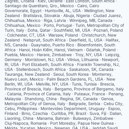
Zagreb, Croatia · Kiev, Ukraine · East London, South Africa ·
Santiago de Querétaro, Qro., Mexico · Cairo, Cairo
Governorate, Egypt · Huntsville, AL, USA · Wellington, New
Zealand · Bratislava, Slovakia · Abuja, Nigeria · Ciudad Juarez,
Chihuahua, Mexico · Riga, Latvia · Winnipeg, MB, Canada ·
Chihuahua, Mexico · Porto, Portugal · Turin, Metropolitan City of
Turin, Italy · Doha, Qatar · Southfield, MI, USA · Poznań, Poland
· Colchester, CT, USA · Warsaw, Poland · Christchurch, New
Zealand · Nelspruit, South Africa · Deerfield, IL, USA · Halifax,
NS, Canada · Guaynabo, Puerto Rico · Bloemfontein, South
Africa · Hanoi, Hoàn Kiếm, Hanoi, Vietnam · Gdańsk, Poland ·
Puebla, Mexico · Harare, Zimbabwe · Troy, NY, USA · Leipzig,
Germany · Morristown, NJ, USA · Vilnius, Lithuania · Newport,
RI, USA · Port Elizabeth, South Africa · Franklin Township, NJ,
USA · Stellenbosch, South Africa · Saskatoon, SK, Canada ·
Tauranga, New Zealand · Seoul, South Korea · Monterrey,
Nuevo Leon, Mexico · Palm Beach Gardens, FL, USA · New
Berlin, WI, USA · Melville, NY, USA · Tunis, Tunisia · Brescia,
Province of Brescia, Italy · Bergamo, Province of Bergamo, Italy
· Catania, Province of Catania, Italy · Puteaux, France · Penang,
Malaysia · Shandong, China · Regina, SK, Canada · Genoa,
Metropolitan City of Genoa, Italy · Belgrade, Serbia · Cebu City,
Cebu, Philippines · Montevideo Department, Uruguay · Espoo,
Finland · Brno, Czechia · Curitiba, PR, Brazil · Suva, Fiji · Dalian,
Liaoning, China · Manama, Bahrain · Bulawayo, Zimbabwe ·
Cluj-Napoca, Romania · Port Moresby, Papua New Guinea ·
Mérida, Yucatan, Mexico · Newnan, GA, USA · Jeddah Saudi