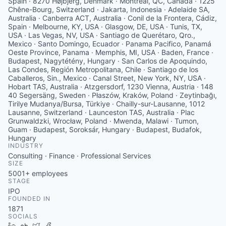
Spain · 8270 Højbjerg, Denmark · Montréal, QC, Canada · 1225
Chêne-Bourg, Switzerland · Jakarta, Indonesia · Adelaide SA,
Australia · Canberra ACT, Australia · Conil de la Frontera, Cádiz,
Spain · Melbourne, KY, USA · Glasgow, DE, USA · Tunis, TX,
USA · Las Vegas, NV, USA · Santiago de Querétaro, Qro.,
Mexico · Santo Domingo, Ecuador · Panama Pacifico, Panamá
Oeste Province, Panama · Memphis, MI, USA · Baden, France ·
Budapest, Nagytétény, Hungary · San Carlos de Apoquindo,
Las Condes, Región Metropolitana, Chile · Santiago de los
Caballeros, Sin., Mexico · Canal Street, New York, NY, USA ·
Hobart TAS, Australia · Atzgersdorf, 1230 Vienna, Austria · 148
40 Segersäng, Sweden · Płaszów, Kraków, Poland · Zeytinbağı,
Tirilye Mudanya/Bursa, Türkiye · Chailly-sur-Lausanne, 1012
Lausanne, Switzerland · Launceston TAS, Australia · Plac
Grunwaldzki, Wrocław, Poland · Mwenda, Malawi · Tumon,
Guam · Budapest, Soroksár, Hungary · Budapest, Budafok,
Hungary
INDUSTRY
Consulting · Finance · Professional Services
SIZE
5001+
employees
STAGE
IPO
FOUNDED IN
1871
SOCIALS
LinkedIn
Crunchbase
Twitter
Facebook