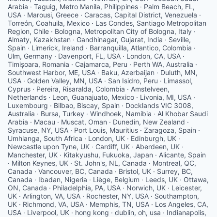
Arabia · Taguig, Metro Manila, Philippines · Palm Beach, FL,
USA · Marousi, Greece · Caracas, Capital District, Venezuela ·
Torreón, Coahuila, Mexico · Las Condes, Santiago Metropolitan
Region, Chile · Bologna, Metropolitan City of Bologna, Italy ·
Almaty, Kazakhstan · Gandhinagar, Gujarat, India · Seville,
Spain · Limerick, Ireland · Barranquilla, Atlantico, Colombia ·
Ulm, Germany · Davenport, FL, USA · London, CA, USA ·
Timișoara, Romania · Cajamarca, Peru · Perth WA, Australia ·
Southwest Harbor, ME, USA · Baku, Azerbaijan · Duluth, MN,
USA · Golden Valley, MN, USA · San Isidro, Peru · Limassol,
Cyprus · Pereira, Risaralda, Colombia · Amstelveen,
Netherlands · Leon, Guanajuato, Mexico · Livonia, MI, USA ·
Luxembourg · Bilbao, Biscay, Spain · Docklands VIC 3008,
Australia · Bursa, Turkey · Windhoek, Namibia · Al Khobar Saudi
Arabia · Macau · Muscat, Oman · Dunedin, New Zealand ·
Syracuse, NY, USA · Port Louis, Mauritius · Zaragoza, Spain ·
Umhlanga, South Africa · London, UK · Edinburgh, UK ·
Newcastle upon Tyne, UK · Cardiff, UK · Aberdeen, UK ·
Manchester, UK · Kitakyushu, Fukuoka, Japan · Alicante, Spain
· Milton Keynes, UK · St. John's, NL, Canada · Montreal, QC,
Canada · Vancouver, BC, Canada · Bristol, UK · Surrey, BC,
Canada · Ibadan, Nigeria · Liège, Belgium · Leeds, UK · Ottawa,
ON, Canada · Philadelphia, PA, USA · Norwich, UK · Leicester,
UK · Arlington, VA, USA · Rochester, NY, USA · Southampton,
UK · Richmond, VA, USA · Memphis, TN, USA · Los Angeles, CA,
USA · Liverpool, UK · hong kong · dublin, oh, usa · Indianapolis,