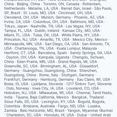
China · Beijing, China · Toronto, ON, Canada · Rotterdam,
Netherlands · Metairie, LA, USA · Ramat Gan, Israel · São Paulo,
SP, Brazil · St. Louis, MO, USA · Cincinnati, OH, USA ·
Cleveland, OH, USA · Munich, Germany · Phoenix, AZ, USA ·
Irvine, CA, USA · Columbus, OH, USA · Baltimore, MD, USA ·
Tokyo, Japan · Nashville, TN, USA · Las Vegas, NV, USA ·
Tampa, FL, USA · Dublin, Ireland · Kansas City, MO, USA ·
Miami, FL, USA · Tulsa, OK, USA · White Plains, NY, USA ·
Princeton, NJ, USA · Amarillo, TX, USA · Mexico City, Mexico ·
Minneapolis, MN, USA · San Diego, CA, USA · San Antonio, TX,
USA · Chattanooga, TN, USA · Kuala Lumpur, Malaysia ·
Hartford, CT, USA · Barcelona, Spain · Sandy Springs, GA, USA
· Dayton, OH, USA · Kampala, Uganda · Chengdu, Sichuan,
China · Eden Prairie, MN, USA · Grand Rapids, MI, USA ·
Greenville, SC, USA · Birmingham, AL, USA · Düsseldorf,
Germany · Guangzhou, Guangdong, China · Shenzhen,
Guangdong, China · Rome, Italy · Stuttgart, Germany ·
Frankfurt, Germany · Hamburg, Germany · Eau Claire, WI, USA ·
Boise, ID, USA · Ljubljana, Slovenia · 1217 Šinkov Turn, Slovenia
· Oslo, Norway · Iowa City, IA, USA · Loveland, CO, USA ·
Hoboken, NJ, USA · Milwaukee, WI, USA · Chennai, Tamil Nadu,
India · Tijuana, Baja California, Mexico · Bangkok, Thailand ·
Sioux Falls, SD, USA · Lexington, KY, USA · Bogotá, Bogota,
Colombia · Brisbane, Australia · Fargo, ND, USA · Lusaka,
Zambia · Belo Horizonte, MG, Brazil · Yangon, Myanmar (Burma)
· Charleston, SC, USA · Honolulu, HI, USA · Dubai - United Arab