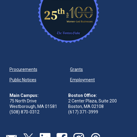
Procurements
Grants
Public Notices
Employment
Main Campus:
Boston Office:
75 North Drive
2 Center Plaza, Suite 200
Westborough, MA 01581
Boston, MA 02108
(508) 870-0312
(617) 371-3999
Visit our page (opens in new tab)
Visit our page (opens in new tab)
Visit our page (opens in new tab)
Visit our page (opens in new tab)
Visit our page (opens in new 
Visit our page (opens