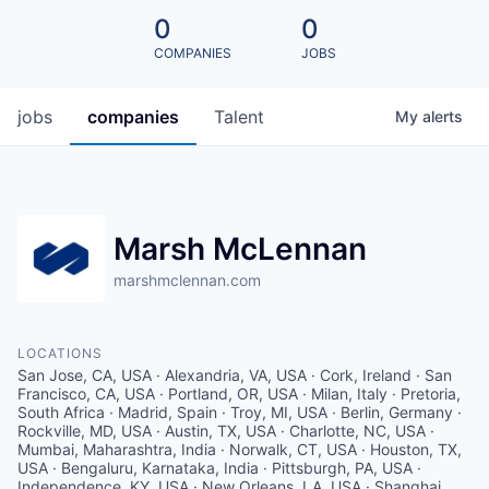
0
0
COMPANIES
JOBS
jobs
companies
Talent
My
alerts
Marsh McLennan
marshmclennan.com
LOCATIONS
San Jose, CA, USA · Alexandria, VA, USA · Cork, Ireland · San
Francisco, CA, USA · Portland, OR, USA · Milan, Italy · Pretoria,
South Africa · Madrid, Spain · Troy, MI, USA · Berlin, Germany ·
Rockville, MD, USA · Austin, TX, USA · Charlotte, NC, USA ·
Mumbai, Maharashtra, India · Norwalk, CT, USA · Houston, TX,
USA · Bengaluru, Karnataka, India · Pittsburgh, PA, USA ·
Independence, KY, USA · New Orleans, LA, USA · Shanghai,