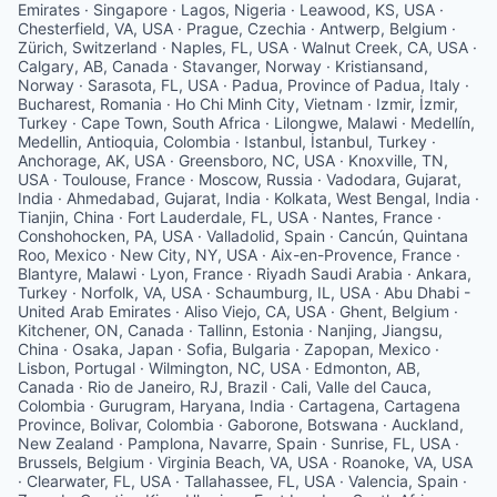
Emirates · Singapore · Lagos, Nigeria · Leawood, KS, USA ·
Chesterfield, VA, USA · Prague, Czechia · Antwerp, Belgium ·
Zürich, Switzerland · Naples, FL, USA · Walnut Creek, CA, USA ·
Calgary, AB, Canada · Stavanger, Norway · Kristiansand,
Norway · Sarasota, FL, USA · Padua, Province of Padua, Italy ·
Bucharest, Romania · Ho Chi Minh City, Vietnam · Izmir, İzmir,
Turkey · Cape Town, South Africa · Lilongwe, Malawi · Medellín,
Medellin, Antioquia, Colombia · Istanbul, İstanbul, Turkey ·
Anchorage, AK, USA · Greensboro, NC, USA · Knoxville, TN,
USA · Toulouse, France · Moscow, Russia · Vadodara, Gujarat,
India · Ahmedabad, Gujarat, India · Kolkata, West Bengal, India ·
Tianjin, China · Fort Lauderdale, FL, USA · Nantes, France ·
Conshohocken, PA, USA · Valladolid, Spain · Cancún, Quintana
Roo, Mexico · New City, NY, USA · Aix-en-Provence, France ·
Blantyre, Malawi · Lyon, France · Riyadh Saudi Arabia · Ankara,
Turkey · Norfolk, VA, USA · Schaumburg, IL, USA · Abu Dhabi -
United Arab Emirates · Aliso Viejo, CA, USA · Ghent, Belgium ·
Kitchener, ON, Canada · Tallinn, Estonia · Nanjing, Jiangsu,
China · Osaka, Japan · Sofia, Bulgaria · Zapopan, Mexico ·
Lisbon, Portugal · Wilmington, NC, USA · Edmonton, AB,
Canada · Rio de Janeiro, RJ, Brazil · Cali, Valle del Cauca,
Colombia · Gurugram, Haryana, India · Cartagena, Cartagena
Province, Bolivar, Colombia · Gaborone, Botswana · Auckland,
New Zealand · Pamplona, Navarre, Spain · Sunrise, FL, USA ·
Brussels, Belgium · Virginia Beach, VA, USA · Roanoke, VA, USA
· Clearwater, FL, USA · Tallahassee, FL, USA · Valencia, Spain ·